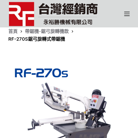
跳
至
主
要
首頁
帶鋸機-鋸弓旋轉機款
RF-270S鋸弓旋轉式帶鋸機
內
容