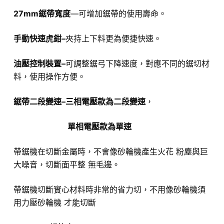
27mm鋸帶寬度
—
可增加鋸帶的使用壽命
。
手動快速虎鉗–
夾持上下料更為便捷快速
。
油壓控制裝置–
可調整鋸弓下降速度，對應不同的鋸切材
料，使用操作方便。
鋸帶二段變速–三相電壓款為二段變速
，
單
相電壓款為單速
帶鋸機在切斷金屬時，不會像砂輪機產生火花 粉塵與巨
大噪音
，
切斷面平整 無毛邊。
帶鋸機切斷實心材料時非常的省力切，不用像
砂輪機須
用力壓砂輪機 才能切斷