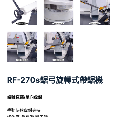
RF-270s鋸弓旋轉式帶鋸機
齒輪直驅/單向虎鉗
手動快速虎鉗夾持
切角度-鋸弓轉 料不轉