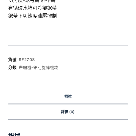
有循環水箱可冷卻鋸帶
鋸帶下切速度油壓控制
貨號:
RF270S
分類:
帶鋸機-鋸弓旋轉機款
描述
評價 (0)