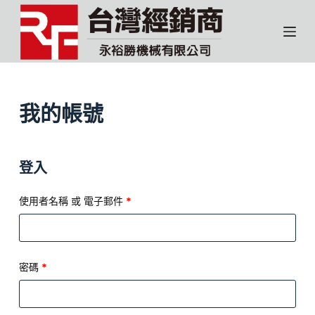
跳
至
主
要
內
容
我的帳號
登入
使用者名稱 或 電子郵件
*
密碼
*