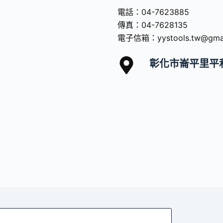
電話：04-7623885
傳真：04-7628135
電子信箱：yystools.tw@gmai
彰化市崙平里平