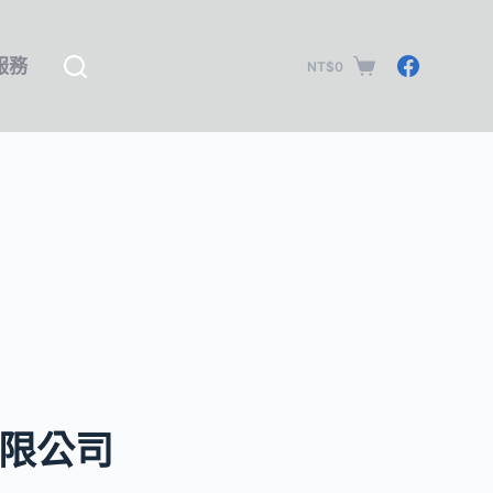
服務
NT$
0
限公司