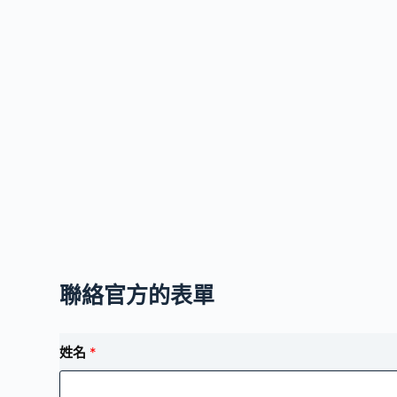
聯絡官方的表單
姓名
*