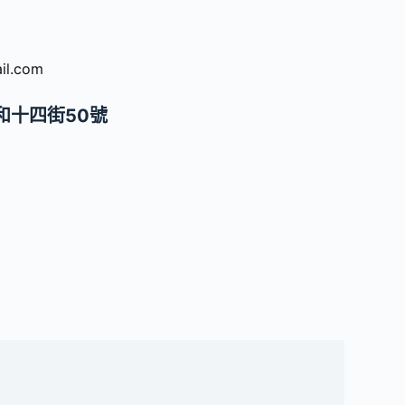
l.com
和十四街50號