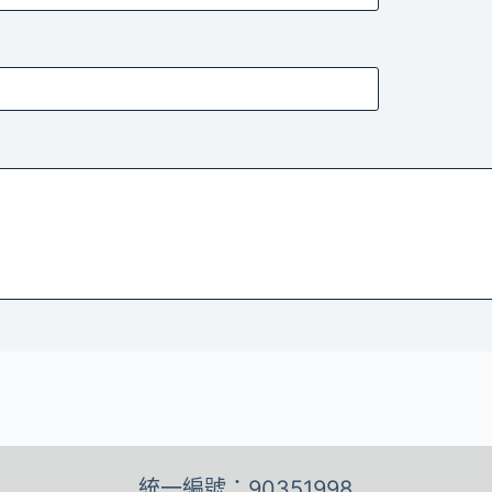
統一編號：90351998